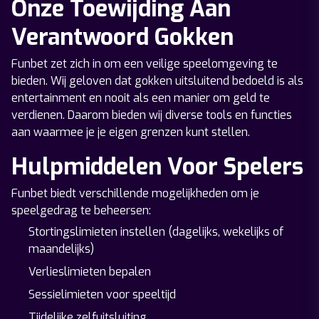
Onze Toewijding Aan
Verantwoord Gokken
Funbet zet zich in om een veilige speelomgeving te
bieden. Wij geloven dat gokken uitsluitend bedoeld is als
entertainment en nooit als een manier om geld te
verdienen. Daarom bieden wij diverse tools en functies
aan waarmee je je eigen grenzen kunt stellen.
Hulpmiddelen Voor Spelers
Funbet
biedt verschillende mogelijkheden om je
speelgedrag te beheersen:
Stortingslimieten instellen (dagelijks, wekelijks of
maandelijks)
Verlieslimieten bepalen
Sessielimieten voor speeltijd
Tijdelijke zelfuitsluiting