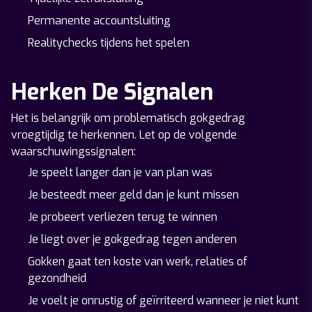
Permanente accountsluiting
Realitychecks tijdens het spelen
Herken De Signalen
Het is belangrijk om problematisch gokgedrag
vroegtijdig te herkennen. Let op de volgende
waarschuwingssignalen:
Je speelt langer dan je van plan was
Je besteedt meer geld dan je kunt missen
Je probeert verliezen terug te winnen
Je liegt over je gokgedrag tegen anderen
Gokken gaat ten koste van werk, relaties of
gezondheid
Je voelt je onrustig of geïrriteerd wanneer je niet kunt